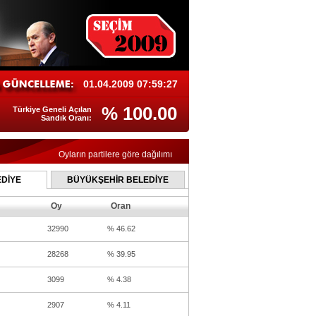
01.04.2009 07:59:27
% 100.00
Türkiye Geneli Açılan
Sandık Oranı:
Oyların partilere göre dağılımı
DİYE
BÜYÜKŞEHİR BELEDİYE
Oy
Oran
32990
% 46.62
28268
% 39.95
3099
% 4.38
2907
% 4.11