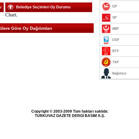
DP
u
Belediye Seçimleri Oy Durumu
Chart.
SP
lere Göre Oy Dağılımları
BBP
DSP
BTP
TKP
Bağımsız
Copyright © 2003-2009 Tüm hakları saklıdır.
TURKUVAZ GAZETE DERGİ BASIM A.Ş.