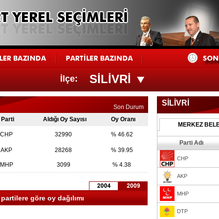
SİLİVRİ
İlçe:
SİLİVRİ
Son Durum
Parti
Aldığı Oy Sayısı
Oy Oranı
MERKEZ BELE
CHP
32990
% 46.62
Parti Adı
AKP
28268
% 39.95
CHP
MHP
3099
% 4.38
AKP
MHP
 partilere göre oy dağılımı
DTP