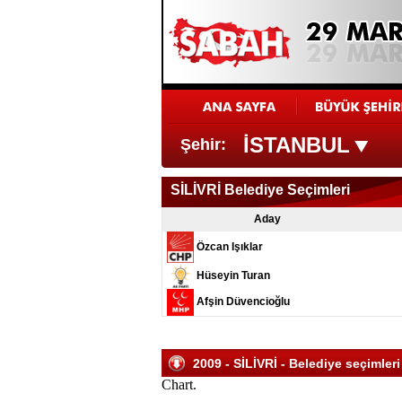
İSTANBUL
Şehir:
SİLİVRİ Belediye Seçimleri
Aday
Özcan Işıklar
Hüseyin Turan
Afşin Düvencioğlu
2009 - SİLİVRİ - Belediye seçimleri
Chart.