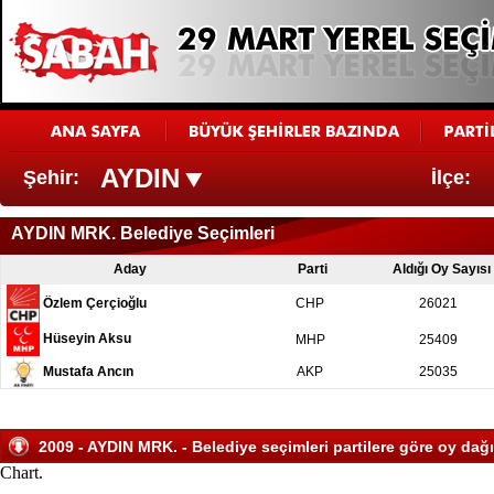
AYDIN
Şehir:
İlçe:
AYDIN MRK. Belediye Seçimleri
Aday
Parti
Aldığı Oy Sayısı
Özlem Çerçioğlu
CHP
26021
Hüseyin Aksu
MHP
25409
Mustafa Ancın
AKP
25035
2009 - AYDIN MRK. - Belediye seçimleri partilere göre oy dağı
Chart.