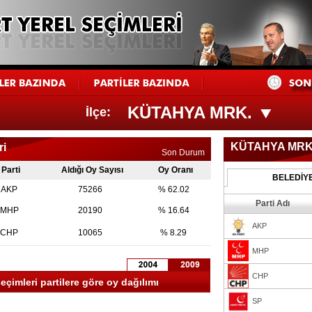
KÜTAHYA MRK.
İlçe:
KÜTAHYA MRK
ri
Son Durum
Parti
Aldığı Oy Sayısı
Oy Oranı
BELEDİY
AKP
75266
% 62.02
Parti Adı
MHP
20190
% 16.64
AKP
CHP
10065
% 8.29
MHP
CHP
çimleri partilere göre oy dağılımı
SP