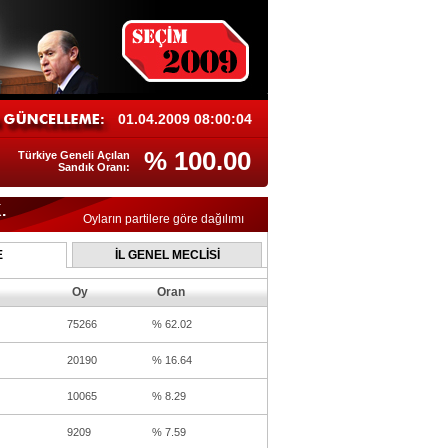
01.04.2009 08:00:04
% 100.00
Türkiye Geneli Açılan
Sandık Oranı:
.
Oyların partilere göre dağılımı
E
İL GENEL MECLİSİ
Oy
Oran
75266
% 62.02
20190
% 16.64
10065
% 8.29
9209
% 7.59