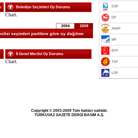
DSP
u
Belediye Seçimleri Oy Durumu
Chart.
DP
ANAP
lisi seçimleri partilere göre oy dağılımı
MP
BTP
İl Genel Meclisi Oy Durumu
Chart.
TKP
LDP
Copyright © 2003-2009 Tüm hakları saklıdır.
TURKUVAZ GAZETE DERGİ BASIM A.Ş.