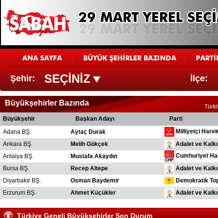
SEÇİNİZ
Şehir:
İlçe:
Büyükşehirler Bazında
Türk
Büyükşehir
Başkan Adayı
Parti
Milliyetçi Harek
Adana BŞ.
Aytaç Durak
Adalet ve Kalk
Ankara BŞ.
Melih Gökçek
Cumhuriyet Hal
Antalya BŞ.
Mustafa Akaydın
Adalet ve Kalk
Bursa BŞ.
Recep Altepe
Diyarbakır BŞ.
Osman Baydemir
Demokratik Top
Adalet ve Kalk
Erzurum BŞ.
Ahmet Küçükler
Demokratik Sol
Eskişehir BŞ.
Yılmaz Büyükerşen
Türkiye Geneli Büyükşehirler Son Durum
Adalet ve Kalk
Gaziantep BŞ.
Asım Uğur Güzelbey