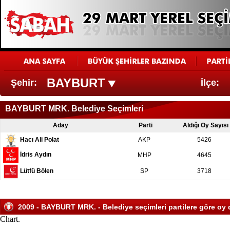
BAYBURT
Şehir:
İlçe:
BAYBURT MRK. Belediye Seçimleri
Aday
Parti
Aldığı Oy Sayısı
Hacı Ali Polat
AKP
5426
İdris Aydın
MHP
4645
Lütfü Bölen
SP
3718
2009 - BAYBURT MRK. - Belediye seçimleri partilere göre oy 
Chart.