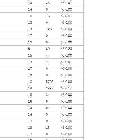
13
23
% 0.01
14
0
% 0.00
10
18
% 0.01
13
0
% 0.00
13
220
% 0.04
17
0
% 0.00
13
0
% 0.00
9
69
% 0.23
15
4
% 0.00
13
2
% 0.01
17
0
% 0.00
18
0
% 0.00
13
5700
% 0.08
14
2227
% 0.11
18
3
% 0.00
16
0
% 0.00
13
0
% 0.00
14
0
% 0.00
12
0
% 0.00
18
13
% 0.00
17
0
% 0.00