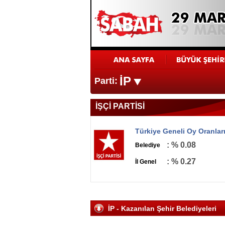
İP
Parti:
İŞÇİ PARTİSİ
Türkiye Geneli Oy Oranlar
: % 0.08
Belediye
: % 0.27
İl Genel
İP - Kazanılan Şehir Belediyeleri