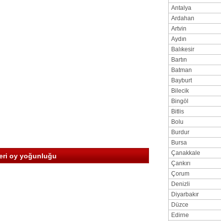
Antalya
Ardahan
Artvin
Aydın
Balıkesir
Bartın
Batman
Bayburt
Bilecik
Bingöl
Bitlis
Bolu
Burdur
Bursa
Çanakkale
leri oy yoğunluğu
Çankırı
Çorum
Denizli
Diyarbakır
Düzce
Edirne