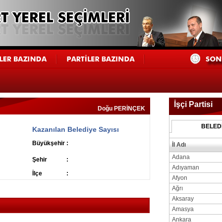
İşçi Partisi
Doğu PERİNÇEK
BELED
ı
Kazanılan Belediye Sayısı
Büyükşehir
:
İl Adı
Adana
Şehir
:
Adıyaman
İlçe
:
Afyon
Ağrı
Aksaray
Amasya
Ankara