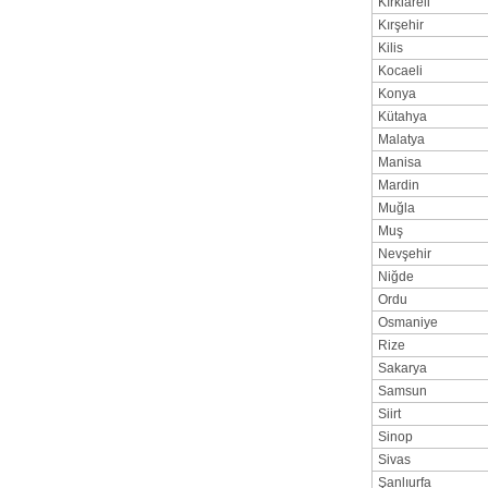
Kırklareli
Kırşehir
Kilis
Kocaeli
Konya
Kütahya
Malatya
Manisa
Mardin
Muğla
Muş
Nevşehir
Niğde
Ordu
Osmaniye
Rize
Sakarya
Samsun
Siirt
Sinop
Sivas
Şanlıurfa