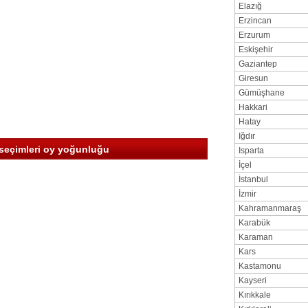
Elazığ
Erzincan
Erzurum
Eskişehir
Gaziantep
Giresun
Gümüşhane
Hakkari
Hatay
Iğdır
i seçimleri oy yoğunluğu
Isparta
İçel
İstanbul
İzmir
Kahramanmaraş
Karabük
Karaman
Kars
Kastamonu
Kayseri
Kırıkkale