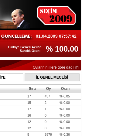
01.04.2009 07:57:42
% 100.00
Türkiye Geneli Açılan
Sandık Oranı:
Oylarının illere göre dağılımı
İYE
İL GENEL MECLİSİ
Sıra
Oy
Oran
17
437
% 0.05
15
2
% 0.00
17
1
% 0.00
16
0
% 0.00
12
0
% 0.00
12
0
% 0.00
5
8879
% 0.36