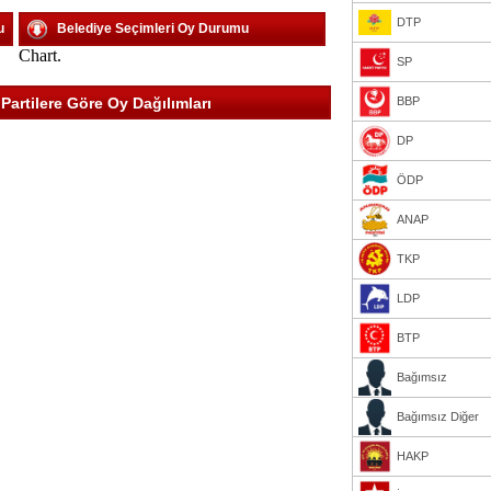
DTP
u
Belediye Seçimleri Oy Durumu
Chart.
SP
rtilere Göre Oy Dağılımları
BBP
DP
ÖDP
ANAP
TKP
LDP
BTP
Bağımsız
Bağımsız Diğer
HAKP