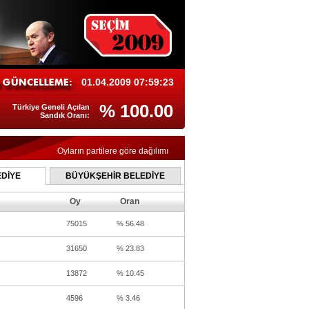
01.04.2009 07:59:23
% 100.00
Türkiye Geneli Açılan
Sandık Oranı:
Oyların partilere göre dağılımı
DİYE
BÜYÜKŞEHİR BELEDİYE
Oy
Oran
75015
% 56.48
31650
% 23.83
13872
% 10.45
4596
% 3.46