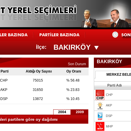
BAKIRKÖY
İlçe:
BAKIRKÖY
Son Durum
Parti
Aldığı Oy Sayısı
Oy Oranı
MERKEZ BELE
CHP
75015
% 56.48
Parti Adı
AKP
31650
% 23.83
CHP
DSP
13872
% 10.45
AKP
DSP
ri partilere göre oy dağılımı
MHP