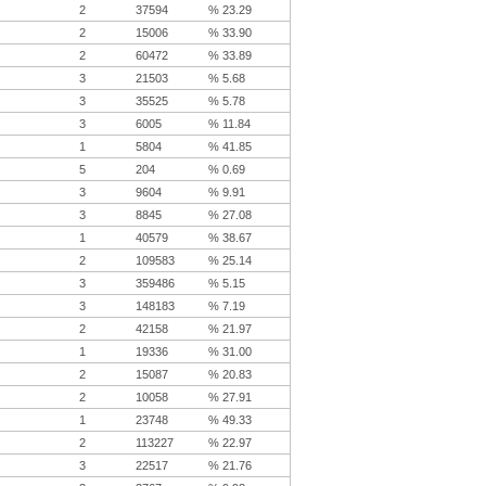
2
37594
% 23.29
2
15006
% 33.90
2
60472
% 33.89
3
21503
% 5.68
3
35525
% 5.78
3
6005
% 11.84
1
5804
% 41.85
5
204
% 0.69
3
9604
% 9.91
3
8845
% 27.08
1
40579
% 38.67
2
109583
% 25.14
3
359486
% 5.15
3
148183
% 7.19
2
42158
% 21.97
1
19336
% 31.00
2
15087
% 20.83
2
10058
% 27.91
1
23748
% 49.33
2
113227
% 22.97
3
22517
% 21.76