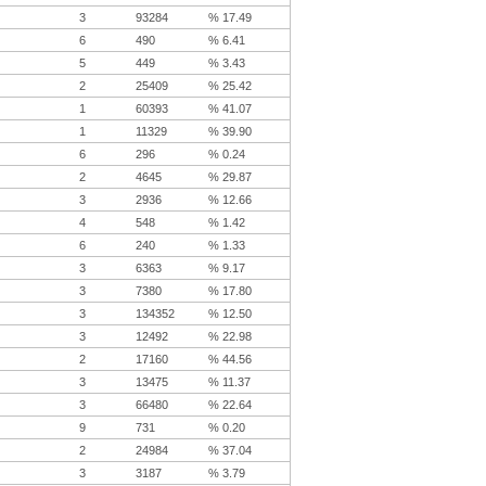
3
93284
% 17.49
6
490
% 6.41
5
449
% 3.43
2
25409
% 25.42
1
60393
% 41.07
1
11329
% 39.90
6
296
% 0.24
2
4645
% 29.87
3
2936
% 12.66
4
548
% 1.42
6
240
% 1.33
3
6363
% 9.17
3
7380
% 17.80
3
134352
% 12.50
3
12492
% 22.98
2
17160
% 44.56
3
13475
% 11.37
3
66480
% 22.64
9
731
% 0.20
2
24984
% 37.04
3
3187
% 3.79