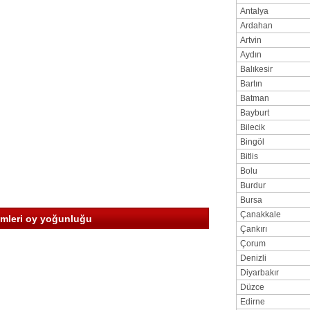
Antalya
Ardahan
Artvin
Aydın
Balıkesir
Bartın
Batman
Bayburt
Bilecik
Bingöl
Bitlis
Bolu
Burdur
Bursa
Çanakkale
imleri oy yoğunluğu
Çankırı
Çorum
Denizli
Diyarbakır
Düzce
Edirne