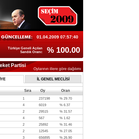
01.04.2009 07:57:40
% 100.00
Türkiye Geneli Açılan
Sandık Oranı:
eket Partisi
Oylarının illere göre dağılımı
İYE
İL GENEL MECLİSİ
Sıra
Oy
Oran
1
237198
% 29.70
4
6019
% 6.37
2
29515
% 31.57
4
567
% 1.62
2
25892
% 31.46
2
12545
% 27.05
3
656895
% 26.90