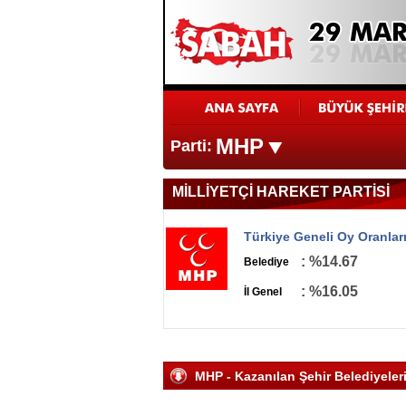
MHP
Parti:
MİLLİYETÇİ HAREKET PARTİSİ
Türkiye Geneli Oy Oranlar
: %14.67
Belediye
: %16.05
İl Genel
MHP - Kazanılan Şehir Belediyeler