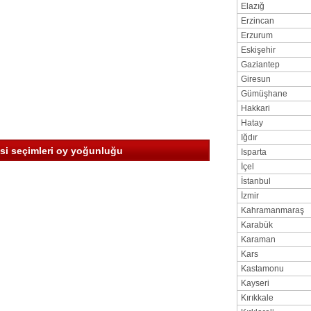
Elazığ
Erzincan
Erzurum
Eskişehir
Gaziantep
Giresun
Gümüşhane
Hakkari
Hatay
Iğdır
isi seçimleri oy yoğunluğu
Isparta
İçel
İstanbul
İzmir
Kahramanmaraş
Karabük
Karaman
Kars
Kastamonu
Kayseri
Kırıkkale