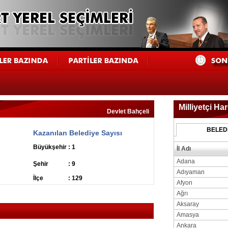
Milliyetçi Har
Devlet Bahçeli
BELED
ı
Kazanılan Belediye Sayısı
Büyükşehir
: 1
İl Adı
Adana
Şehir
: 9
Adıyaman
İlçe
: 129
Afyon
Ağrı
Aksaray
i
Amasya
Ankara