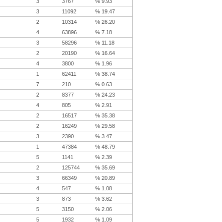
3
3767
% 9.93
3
11092
% 19.47
2
10314
% 26.20
4
63896
% 7.18
3
58296
% 11.18
2
20190
% 16.64
4
3800
% 1.96
1
62411
% 38.74
7
210
% 0.63
2
8377
% 24.23
4
805
% 2.91
2
16517
% 35.38
2
16249
% 29.58
3
2390
% 3.47
1
47384
% 48.79
5
1141
% 2.39
2
125744
% 35.69
3
66349
% 20.89
4
547
% 1.08
3
873
% 3.62
5
3150
% 2.06
5
1932
% 1.09