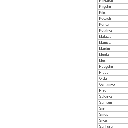
Kırklareli
Kırşehir
Kilis
Kocaeli
Konya
Kütahya
Malatya
Manisa
Mardin
Muğla
Muş
Nevşehir
Niğde
Ordu
Osmaniye
Rize
Sakarya
Samsun
Siirt
Sinop
Sivas
Şanlıurfa