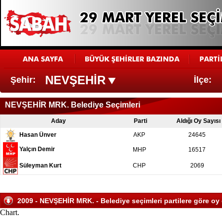
NEVŞEHİR
Şehir:
İlçe:
NEVŞEHİR MRK. Belediye Seçimleri
Aday
Parti
Aldığı Oy Sayısı
Hasan Ünver
AKP
24645
Yalçın Demir
MHP
16517
Süleyman Kurt
CHP
2069
2009 - NEVŞEHİR MRK. - Belediye seçimleri partilere göre oy 
Chart.