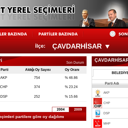
ÇAVDARHİSAR
İlçe:
ÇAVDARHİSA
i
Son Durum
Parti
Aldığı Oy Sayısı
Oy Oranı
BELEDİY
AKP
754
% 46.86
Parti Adı
CHP
374
% 23.24
AKP
DSP
252
% 15.66
CHP
DSP
imleri partilere göre oy dağılımı
MHP