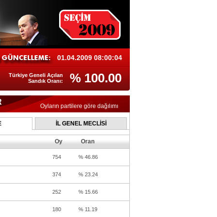
01.04.2009 08:00:04
% 100.00
Türkiye Geneli Açılan
Sandık Oranı:
R
Oyların partilere göre dağılımı
E
İL GENEL MECLİSİ
Oy
Oran
754
% 46.86
374
% 23.24
252
% 15.66
180
% 11.19