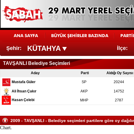
KÜTAHYA
Şehir:
İlçe:
TAVŞANLI Belediye Seçimleri
Aday
Parti
Aldığı Oy Sayısı
Mustafa Güler
SP
20244
Ali İhsan Çakır
AKP
14752
Hasan Çelebi
MHP
2787
2009 - TAVŞANLI - Belediye seçimleri partilere göre oy dağılı
Chart.