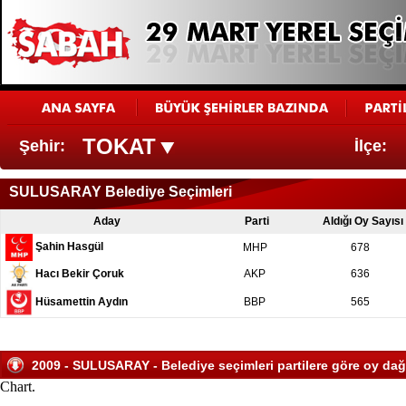
TOKAT
Şehir:
İlçe:
SULUSARAY Belediye Seçimleri
Aday
Parti
Aldığı Oy Sayısı
Şahin Hasgül
MHP
678
Hacı Bekir Çoruk
AKP
636
Hüsamettin Aydın
BBP
565
2009 - SULUSARAY - Belediye seçimleri partilere göre oy dağ
Chart.