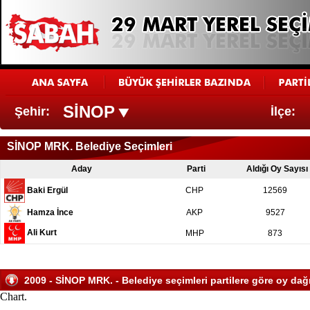
SİNOP
Şehir:
İlçe:
SİNOP MRK. Belediye Seçimleri
Aday
Parti
Aldığı Oy Sayısı
Baki Ergül
CHP
12569
Hamza İnce
AKP
9527
Ali Kurt
MHP
873
2009 - SİNOP MRK. - Belediye seçimleri partilere göre oy dağı
Chart.