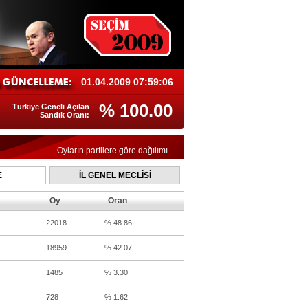
01.04.2009 07:59:06
% 100.00
Türkiye Geneli Açılan
Sandık Oranı:
Oyların partilere göre dağılımı
E
İL GENEL MECLİSİ
Oy
Oran
22018
% 48.86
18959
% 42.07
1485
% 3.30
728
% 1.62