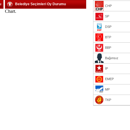
u
Belediye Seçimleri Oy Durumu
CHP
Chart.
SP
DSP
BTP
BBP
Bağımsız
İP
EMEP
MP
TKP