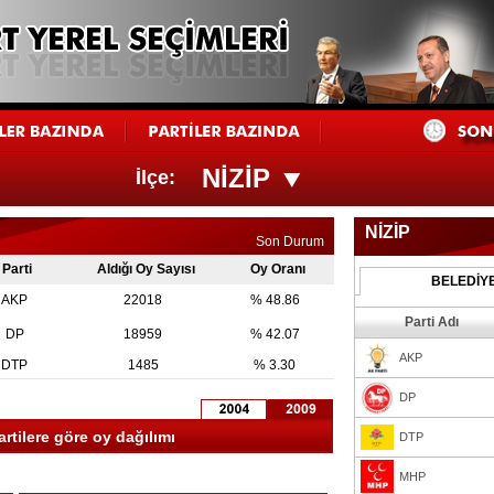
NİZİP
İlçe:
NİZİP
Son Durum
Parti
Aldığı Oy Sayısı
Oy Oranı
BELEDİY
AKP
22018
% 48.86
Parti Adı
DP
18959
% 42.07
AKP
DTP
1485
% 3.30
DP
artilere göre oy dağılımı
DTP
MHP