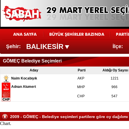
BALIKESİR
Şehir:
İlçe:
GÖMEÇ Belediye Seçimleri
Aday
Parti
Aldığı Oy Sayısı
Naim Kocabıyık
AKP
1221
Adnan Alumert
MHP
966
CHP
547
2009 - GÖMEÇ - Belediye seçimleri partilere göre oy dağılımı
Chart.