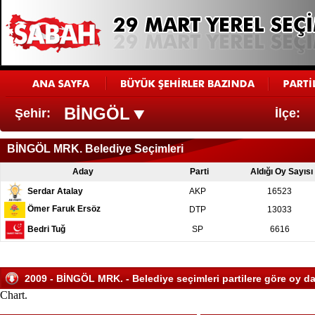
BİNGÖL
Şehir:
İlçe:
BİNGÖL MRK. Belediye Seçimleri
Aday
Parti
Aldığı Oy Sayısı
Serdar Atalay
AKP
16523
Ömer Faruk Ersöz
DTP
13033
Bedri Tuğ
SP
6616
2009 - BİNGÖL MRK. - Belediye seçimleri partilere göre oy da
Chart.