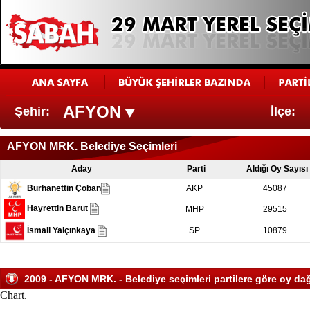
AFYON
Şehir:
İlçe:
AFYON MRK. Belediye Seçimleri
Aday
Parti
Aldığı Oy Sayısı
Burhanettin Çoban
AKP
45087
Hayrettin Barut
MHP
29515
İsmail Yalçınkaya
SP
10879
2009 - AFYON MRK. - Belediye seçimleri partilere göre oy dağ
Chart.