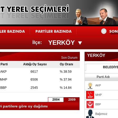
YERKÖY
İlçe:
YERKÖY
Son Durum
Parti
Aldığı Oy Sayısı
Oy Oranı
BELEDİY
AKP
6617
% 38.59
Parti Adı
MHP
6506
% 37.94
AKP
BBP
2545
% 14.84
MHP
BBP
 partilere göre oy dağılımı
Bağımsız