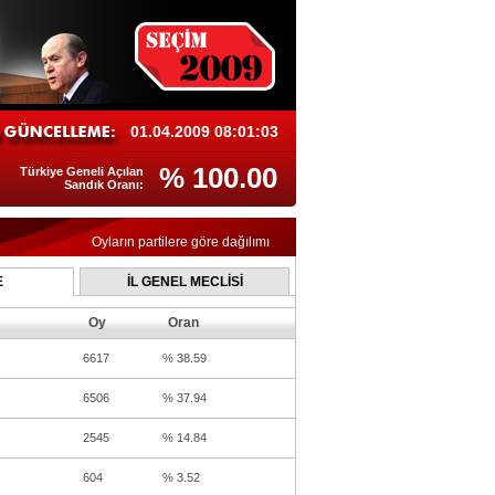
01.04.2009 08:01:03
% 100.00
Türkiye Geneli Açılan
Sandık Oranı:
Oyların partilere göre dağılımı
E
İL GENEL MECLİSİ
Oy
Oran
6617
% 38.59
6506
% 37.94
2545
% 14.84
604
% 3.52