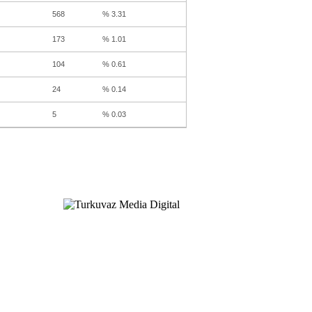
568
% 3.31
173
% 1.01
104
% 0.61
24
% 0.14
5
% 0.03