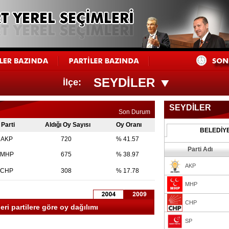
SEYDİLER
İlçe:
SEYDİLER
Son Durum
Parti
Aldığı Oy Sayısı
Oy Oranı
BELEDİY
AKP
720
% 41.57
Parti Adı
MHP
675
% 38.97
AKP
CHP
308
% 17.78
MHP
CHP
ri partilere göre oy dağılımı
SP