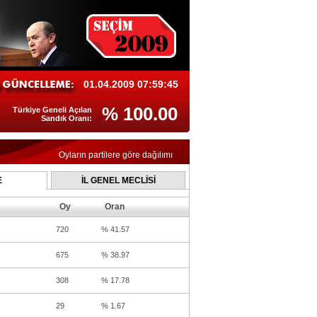
01.04.2009 07:59:45
% 100.00
Türkiye Geneli Açılan
Sandık Oranı:
Oyların partilere göre dağılımı
E
İL GENEL MECLİSİ
Oy
Oran
720
% 41.57
675
% 38.97
308
% 17.78
29
% 1.67