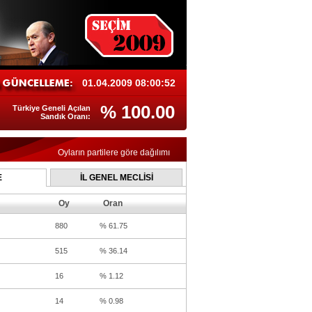
01.04.2009 08:00:52
% 100.00
Türkiye Geneli Açılan
Sandık Oranı:
Oyların partilere göre dağılımı
E
İL GENEL MECLİSİ
Oy
Oran
880
% 61.75
515
% 36.14
16
% 1.12
14
% 0.98