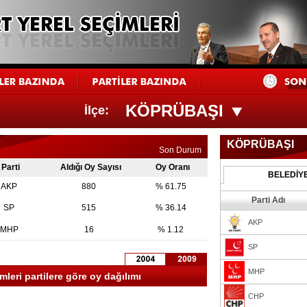
KÖPRÜBAŞI
İlçe:
KÖPRÜBAŞI
Son Durum
Parti
Aldığı Oy Sayısı
Oy Oranı
BELEDİY
AKP
880
% 61.75
Parti Adı
SP
515
% 36.14
AKP
MHP
16
% 1.12
SP
MHP
leri partilere göre oy dağılımı
CHP