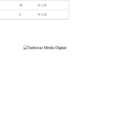
42
% 1.31
5
% 0.16