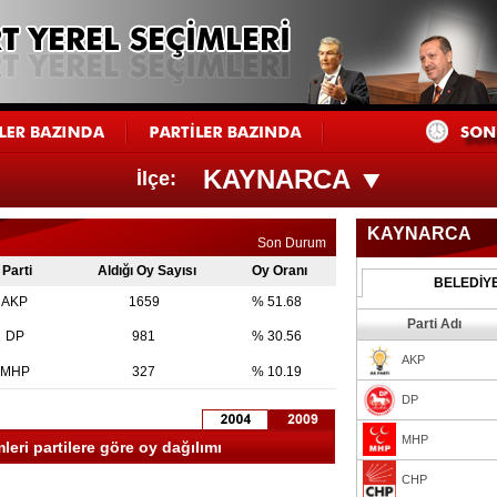
KAYNARCA
İlçe:
KAYNARCA
Son Durum
Parti
Aldığı Oy Sayısı
Oy Oranı
BELEDİY
AKP
1659
% 51.68
Parti Adı
DP
981
% 30.56
AKP
MHP
327
% 10.19
DP
MHP
eri partilere göre oy dağılımı
CHP