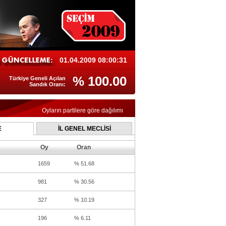
01.04.2009 08:00:31
% 100.00
Türkiye Geneli Açılan
Sandık Oranı:
Oyların partilere göre dağılımı
E
İL GENEL MECLİSİ
Oy
Oran
1659
% 51.68
981
% 30.56
327
% 10.19
196
% 6.11