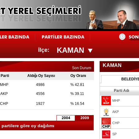
KAMAN
İlçe:
KAMAN
Son Durum
Parti
Aldığı Oy Sayısı
Oy Oranı
BELEDİY
MHP
4986
% 42.81
Parti Adı
AKP
4556
% 39.11
MHP
CHP
1927
% 16.54
AKP
CHP
partilere göre oy dağılımı
SP