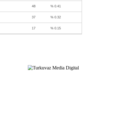
48
% 0.41
37
% 0.32
17
% 0.15