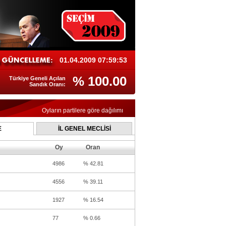
01.04.2009 07:59:53
% 100.00
Türkiye Geneli Açılan
Sandık Oranı:
Oyların partilere göre dağılımı
E
İL GENEL MECLİSİ
Oy
Oran
4986
% 42.81
4556
% 39.11
1927
% 16.54
77
% 0.66