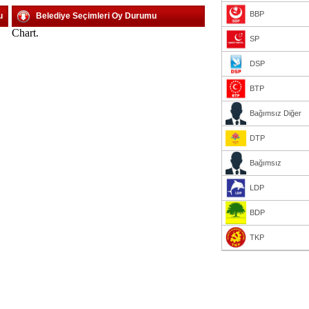
BBP
u
Belediye Seçimleri Oy Durumu
Chart.
SP
DSP
BTP
Bağımsız Diğer
DTP
Bağımsız
LDP
BDP
TKP