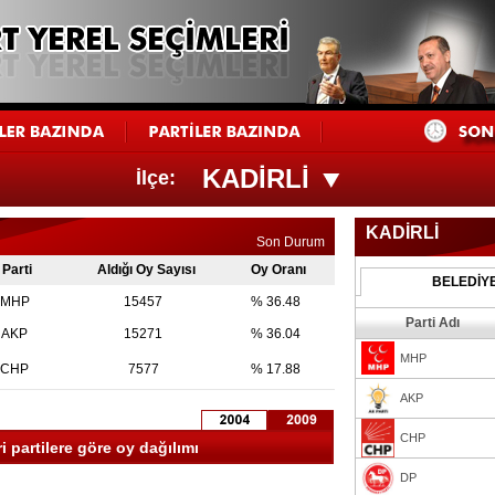
KADİRLİ
İlçe:
KADİRLİ
Son Durum
Parti
Aldığı Oy Sayısı
Oy Oranı
BELEDİY
MHP
15457
% 36.48
Parti Adı
AKP
15271
% 36.04
MHP
CHP
7577
% 17.88
AKP
CHP
i partilere göre oy dağılımı
DP