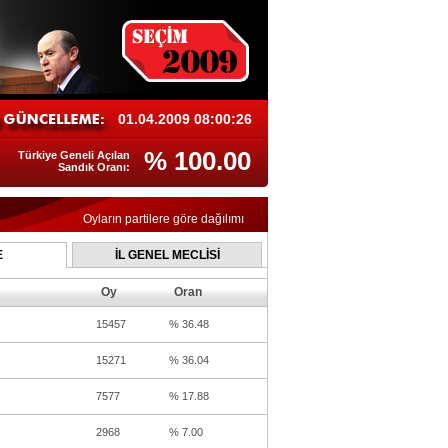
01.04.2009 08:00:26
% 100.00
Türkiye Geneli Açılan
Sandık Oranı:
Oyların partilere göre dağılımı
E
İL GENEL MECLİSİ
Oy
Oran
15457
% 36.48
15271
% 36.04
7577
% 17.88
2968
% 7.00