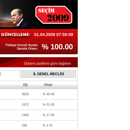
01.04.2009 07:59:09
% 100.00
Türkiye Geneli Açılan
Sandık Oranı:
Oyların partilere göre dağılımı
E
İL GENEL MECLİSİ
Oy
Oran
3620
% 45.40
2472
% 31.00
1400
% 17.56
299
% 3.75