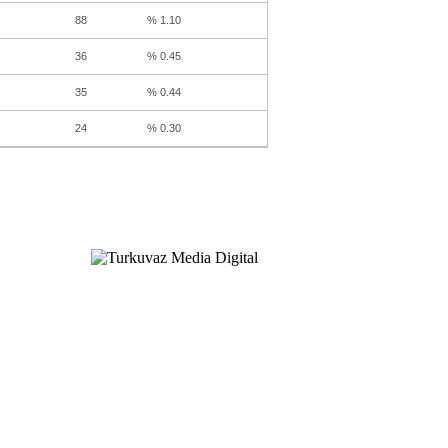
88
% 1.10
36
% 0.45
35
% 0.44
24
% 0.30