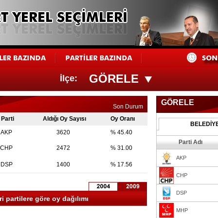
GÖRELE
İlçe:
GÖRELE
Son Durum
Parti
Aldığı Oy Sayısı
Oy Oranı
BELEDİY
AKP
3620
% 45.40
Parti Adı
CHP
2472
% 31.00
AKP
DSP
1400
% 17.56
CHP
DSP
 partilere göre oy dağılımı
MHP