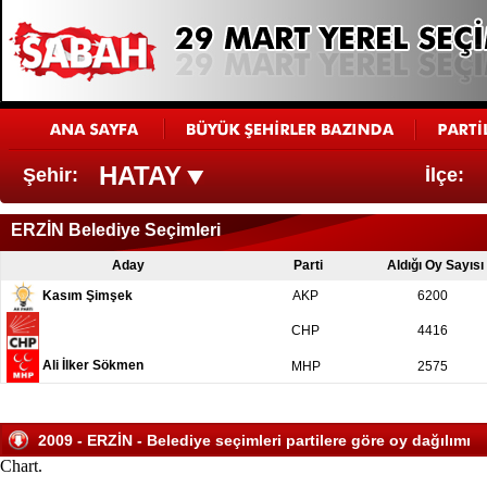
HATAY
Şehir:
İlçe:
ERZİN Belediye Seçimleri
Aday
Parti
Aldığı Oy Sayısı
Kasım Şimşek
AKP
6200
CHP
4416
Ali İlker Sökmen
MHP
2575
2009 - ERZİN - Belediye seçimleri partilere göre oy dağılımı
Chart.