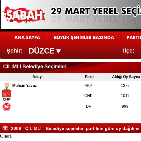
DÜZCE
Şehir:
İlçe:
ÇİLİMLİ Belediye Seçimleri
Aday
Parti
Aldığı Oy Sayısı
Muhsin Yavuz
AKP
1372
CHP
1011
DP
999
2009 - ÇİLİMLİ - Belediye seçimleri partilere göre oy dağılımı
Chart.