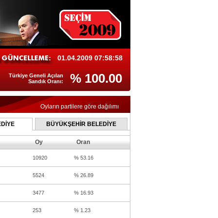
01.04.2009 07:58:58
% 100.00
Türkiye Geneli Açılan
Sandık Oranı:
Oyların partilere göre dağılımı
DİYE
BÜYÜKŞEHİR BELEDİYE
Oy
Oran
10920
% 53.16
5524
% 26.89
3477
% 16.93
253
% 1.23