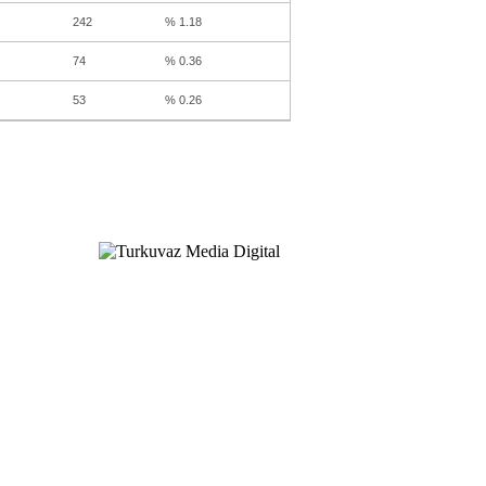
242
% 1.18
74
% 0.36
53
% 0.26