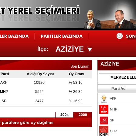
AZİZİYE
İlçe:
AZİZİYE
Son Durum
Parti
Aldığı Oy Sayısı
Oy Oranı
MERKEZ BELE
AKP
10920
% 53.16
Parti Adı
MHP
5524
% 26.89
AKP
SP
3477
% 16.93
MHP
SP
 partilere göre oy dağılımı
CHP